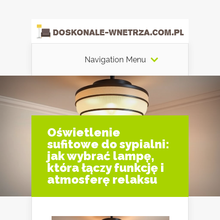
Navigation Menu
Oświetlenie
sufitowe do sypialni:
jak wybrać lampę,
która łączy funkcję i
atmosferę relaksu