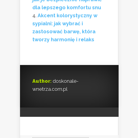
dla lepszego komfortu snu
Akcent kolorystyczny w
sypialni: jak wybrać i
zastosować barwę, która
tworzy harmonię i relaks
Author:
doskonale-
wnetrza.com.pl
Szukaj: