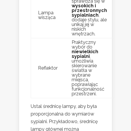
sprawdza się w
wysokich i
przestronnych
Lampa
sypialniach
,
wisząca
dodaje stylu, ale
unikaj jej w
niskich
wnętrzach.
Praktyczny
wybór do
niewielkich
sypialni
,
umożliwia
skierowanie
Reflektor
światła w
wybrane
miejsca,
poprawiając
funkcjonalność
przestrzeni.
Ustal średnicę lampy, aby była
proporcjonalna do wymiarów
sypialni. Przykładowo, średnicę
lampy głównej można