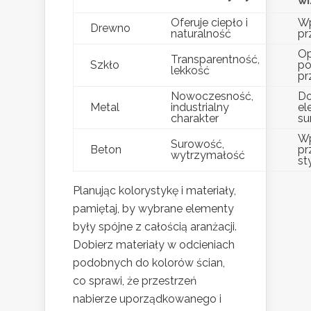
wi
Oferuje ciepło i
W
Drewno
naturalność
pr
Op
Transparentność,
Szkło
po
lekkość
pr
Nowoczesność,
Do
Metal
industrialny
el
charakter
su
W
Surowość,
Beton
pr
wytrzymałość
st
Planując kolorystykę i materiały,
pamiętaj, by wybrane elementy
były spójne z całością aranżacji.
Dobierz materiały w odcieniach
podobnych do kolorów ścian,
co sprawi, że przestrzeń
nabierze uporządkowanego i