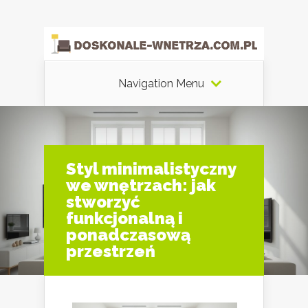
Navigation Menu
Styl minimalistyczny
we wnętrzach: jak
stworzyć
funkcjonalną i
ponadczasową
przestrzeń