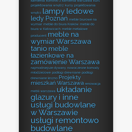
kamienia
kominki z kamienia warszawa
kurs
projektowania wnętrz
kursy projektowania
lampy ledowe
wnętrz
ledy Poznań
meble biurowe na
wymiar
meble do biura Kraków
meble do
biura w Katowicach
meble metalowe
meble na
producent
wymiar Warszawa
tanio
meble
łazienkowe na
zamówienie Warszawa
najmodniejsze dywany
nowoczesne komody
młodzieżowe
podłogi drewniane
podłogi
Projekty
drewniane leszno
mieszkań Warszawa
renowacja
układanie
mebli warszawa
glazury i inne
usługi budowlane
w Warszawie
usługi remontowo
budowlane