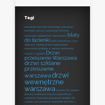
Tagi
aranżacja kominka narożnego
aranżacje
kominek narożny
aranżacje kominka
blaty
narożnego
baldachim nad łóżkiem
do łazienki
blaty kamienne
czym
odtłuścić meble przed malowaniem
drewniana podłoga w salonie
drewniana
Drzwi
ściana w sypialni
przesuwne Warszawa
drzwi szklane
przesuwne
drzwi
warszawa
wewnętrzne
warszawa
dywany do sypialni
dywany wełniane indyjskie
granatowa
sypialnia inspiracje
granatowe dodatki do
sypialni
jak zbudować kominek
kominki z