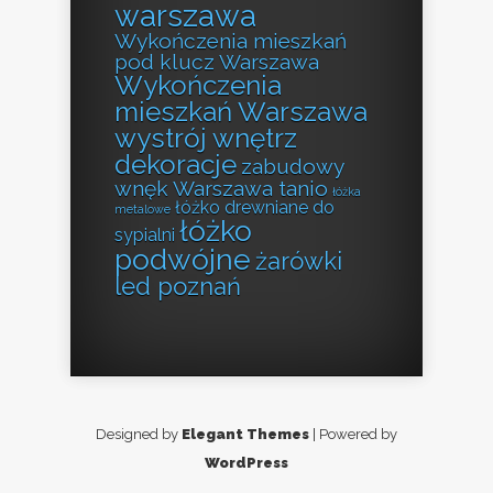
warszawa
Wykończenia mieszkań
pod klucz Warszawa
Wykończenia
mieszkań Warszawa
wystrój wnętrz
dekoracje
zabudowy
wnęk Warszawa tanio
łóżka
łóżko drewniane do
metalowe
łóżko
sypialni
podwójne
żarówki
led poznań
Designed by
Elegant Themes
| Powered by
WordPress