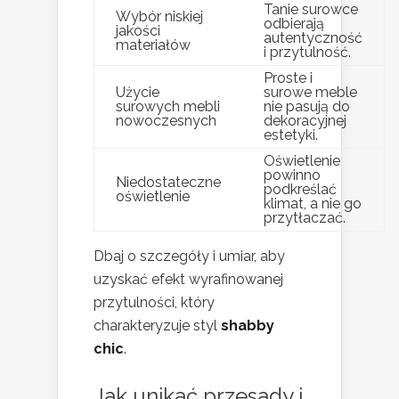
Tanie surowce
Wybór niskiej
odbierają
jakości
autentyczność
materiałów
i przytulność.
Proste i
Użycie
surowe meble
surowych mebli
nie pasują do
nowoczesnych
dekoracyjnej
estetyki.
Oświetlenie
powinno
Niedostateczne
podkreślać
oświetlenie
klimat, a nie go
przytłaczać.
Dbaj o szczegóły i umiar, aby
uzyskać efekt wyrafinowanej
przytulności, który
charakteryzuje styl
shabby
chic
.
Jak unikać przesady i