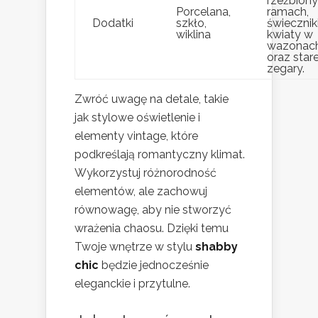
rzeźbion
Porcelana,
ramach,
Dodatki
szkło,
świeczniki
wiklina
kwiaty w
wazonac
oraz star
zegary.
Zwróć uwagę na detale, takie
jak stylowe oświetlenie i
elementy vintage, które
podkreślają romantyczny klimat.
Wykorzystuj różnorodność
elementów, ale zachowuj
równowagę, aby nie stworzyć
wrażenia chaosu. Dzięki temu
Twoje wnętrze w stylu
shabby
chic
będzie jednocześnie
eleganckie i przytulne.