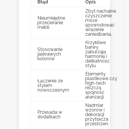
Błąd
Opis
Zbyt nachalne
czyszczenie
Nieumiejętne
może
przecieranie
spowodować
mebli
wrażenie
zaniedbania.
Krzykliwe
barwy
Stosowanie
zaburzają
jaskrawych
harmonię i
kolorów
delikatność
stylu.
Elementy
plastikowe czy
Łączenie ze
high-tech
stylem
niszczą
nowoczesnym
spójność
aranżacji.
Nadmiar
wzorów i
Przesada w
dekoracji
dodatkach
przytłacza
przestrzeń.