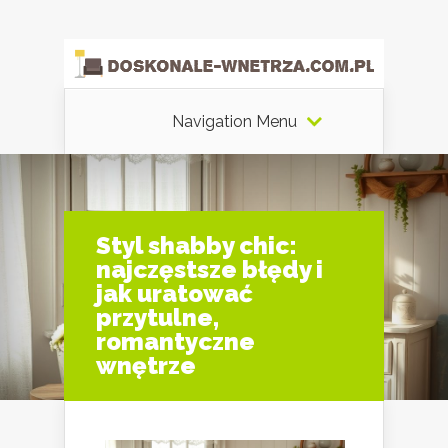
Navigation Menu
Styl shabby chic:
najczęstsze błędy i
jak uratować
przytulne,
romantyczne
wnętrze