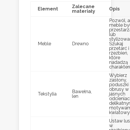
Zalecane
Element
Opis
materiały
Pozwól, 
meble by
przestarz
lub
stylizowa
Meble
Drewno
Szukaj
przetarć i
rzeźbień,
które
nadadzą
charakter
Wybierz
zasłony,
poduszki 
obrusy w
Bawełna,
Tekstylia
jasnych
len
odcieniac
delikatny
motywam
kwiatowy
Ustaw lus
w