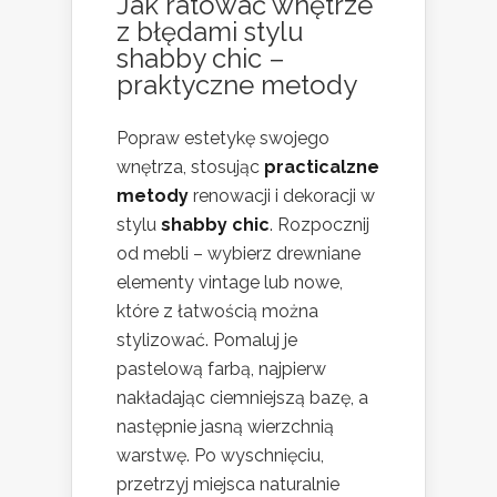
Jak ratować wnętrze
z błędami stylu
shabby chic –
praktyczne metody
Popraw estetykę swojego
wnętrza, stosując
practicalzne
metody
renowacji i dekoracji w
stylu
shabby chic
. Rozpocznij
od mebli – wybierz drewniane
elementy vintage lub nowe,
które z łatwością można
stylizować. Pomaluj je
pastelową farbą, najpierw
nakładając ciemniejszą bazę, a
następnie jasną wierzchnią
warstwę. Po wyschnięciu,
przetrzyj miejsca naturalnie