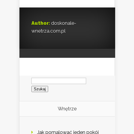
Author:
doskonale-
wnetrza.com.pl
Szukaj:
Wnętrze
Jak pomalować jeden pokój