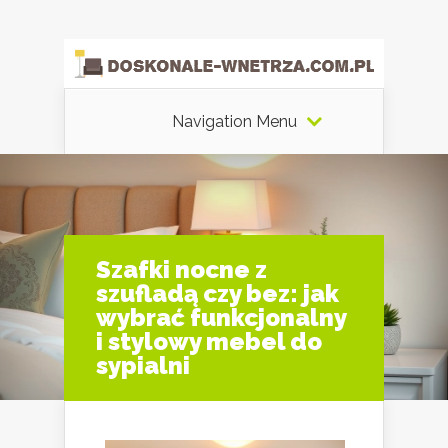
Navigation Menu
Szafki nocne z
szufladą czy bez: jak
wybrać funkcjonalny
i stylowy mebel do
sypialni