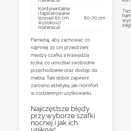
materaca)
kom
Kontynentalne
Two
i tapicerowane
har
(ponad 60 cm
60-70 cm
wys
wysokości
zag
materaca)
Pamiętaj, aby zachować co
najmniej 30 cm przestrzeni
między szafką a krawędzią
łóżka, co umożliwi swobodne
przechodzenie oraz dostęp do
mebla. Taki dobór zapewni
zarówno estetykę, jak i komfort
w codziennym użytkowaniu.
Najczęstsze błędy
przy wyborze szafki
nocnej i jak ich
uniknąć