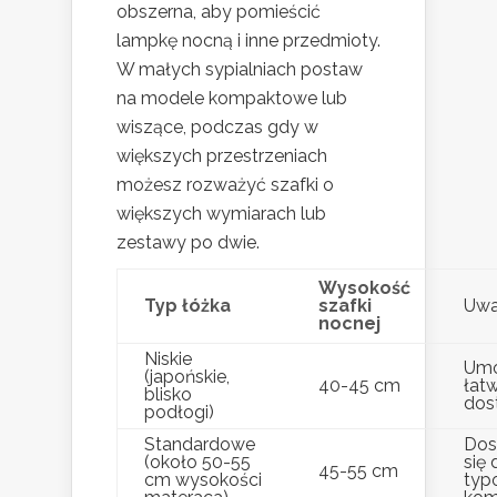
obszerna, aby pomieścić
lampkę nocną i inne przedmioty.
W małych sypialniach postaw
na modele kompaktowe lub
wiszące, podczas gdy w
większych przestrzeniach
możesz rozważyć szafki o
większych wymiarach lub
zestawy po dwie.
Wysokość
Typ łóżka
szafki
Uwa
nocnej
Niskie
Umo
(japońskie,
40-45 cm
łat
blisko
dos
podłogi)
Standardowe
Dos
(około 50-55
się 
45-55 cm
cm wysokości
typ