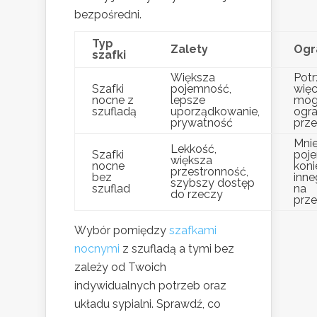
bezpośredni.
Typ
Zalety
Ogr
szafki
Większa
Potr
Szafki
pojemność,
więc
nocne z
lepsze
mog
szufladą
uporządkowanie,
ogra
prywatność
prze
Mnie
Lekkość,
Szafki
poj
większa
nocne
kon
przestronność,
bez
inne
szybszy dostęp
szuflad
na
do rzeczy
prz
Wybór pomiędzy
szafkami
nocnymi
z szufladą a tymi bez
zależy od Twoich
indywidualnych potrzeb oraz
układu sypialni. Sprawdź, co