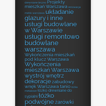
Projekty
drewniane leszno
mieszkań Warszawa
renowacja
układanie
mebli warszawa
glazury i inne
usługi budowlane
w Warszawie
usługi remontowo
budowlane
warszawa
Wykończenia mieszkań
pod klucz Warszawa
Wykończenia
mieszkań Warszawa
wystrój wnętrz
dekoracje
zabudowy
wnęk Warszawa tanio
łóżka
łóżko drewniane do
metalowe
łóżko
sypialni
podwójne
żarówki