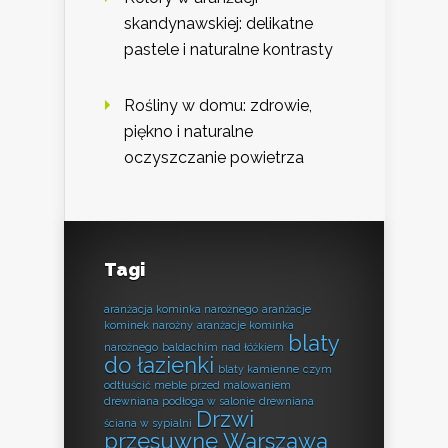
skandynawskiej: delikatne
pastele i naturalne kontrasty
Rośliny w domu: zdrowie,
piękno i naturalne
oczyszczanie powietrza
Tagi
aranżacja kominka narożnego
aranżacje
kominek narożny
aranżacje kominka
blaty
narożnego
baldachim nad łóżkiem
do łazienki
blaty kamienne
czym
odtłuścić meble przed malowaniem
drewniana podłoga w salonie
drewniana
Drzwi
ściana w sypialni
przesuwne Warszawa