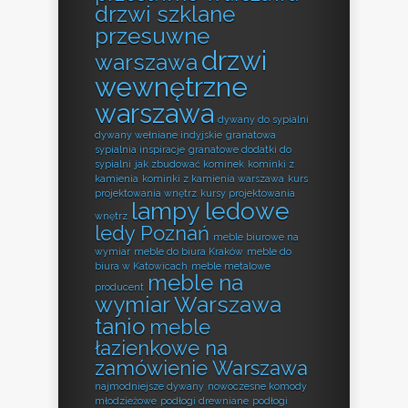
drzwi szklane
przesuwne
drzwi
warszawa
wewnętrzne
warszawa
dywany do sypialni
dywany wełniane indyjskie
granatowa
sypialnia inspiracje
granatowe dodatki do
sypialni
jak zbudować kominek
kominki z
kamienia
kominki z kamienia warszawa
kurs
projektowania wnętrz
kursy projektowania
lampy ledowe
wnętrz
ledy Poznań
meble biurowe na
wymiar
meble do biura Kraków
meble do
biura w Katowicach
meble metalowe
meble na
producent
wymiar Warszawa
tanio
meble
łazienkowe na
zamówienie Warszawa
najmodniejsze dywany
nowoczesne komody
młodzieżowe
podłogi drewniane
podłogi