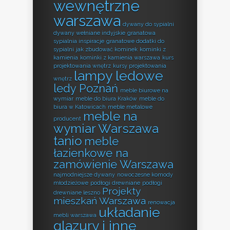
wewnętrzne
warszawa
dywany do sypialni
dywany wełniane indyjskie
granatowa
sypialnia inspiracje
granatowe dodatki do
sypialni
jak zbudować kominek
kominki z
kamienia
kominki z kamienia warszawa
kurs
projektowania wnętrz
kursy projektowania
lampy ledowe
wnętrz
ledy Poznań
meble biurowe na
wymiar
meble do biura Kraków
meble do
biura w Katowicach
meble metalowe
meble na
producent
wymiar Warszawa
tanio
meble
łazienkowe na
zamówienie Warszawa
najmodniejsze dywany
nowoczesne komody
młodzieżowe
podłogi drewniane
podłogi
Projekty
drewniane leszno
mieszkań Warszawa
renowacja
układanie
mebli warszawa
glazury i inne