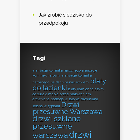
Jak zrobić siedzisko do
przedpokoju
Tagi
aranżacja kominka narożnego
aranżacje
kominek narożny
aranżacje kominka
blaty
narożnego
baldachim nad łóżkiem
do łazienki
blaty kamienne
czym
odtłuścić meble przed malowaniem
drewniana podłoga w salonie
drewniana
Drzwi
ściana w sypialni
przesuwne Warszawa
drzwi szklane
przesuwne
drzwi
warszawa