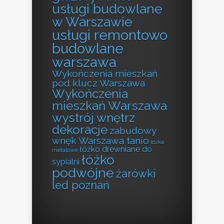
usługi budowlane
w Warszawie
usługi remontowo
budowlane
warszawa
Wykończenia mieszkań
pod klucz Warszawa
Wykończenia
mieszkań Warszawa
wystrój wnętrz
dekoracje
zabudowy
wnęk Warszawa tanio
łóżka
łóżko drewniane do
metalowe
łóżko
sypialni
podwójne
żarówki
led poznań