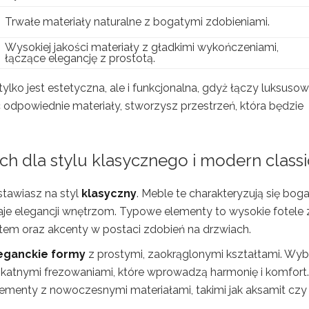
Trwałe materiały naturalne z bogatymi zdobieniami.
Wysokiej jakości materiały z gładkimi wykończeniami,
łączące elegancję z prostotą.
ylko jest estetyczna, ale i funkcjonalna, gdyż łączy luksuso
odpowiednie materiały, stworzysz przestrzeń, która będzie
ch dla
stylu klasycznego
i modern classi
stawiasz na styl
klasyczny
. Meble te charakteryzują się bog
aje elegancji wnętrzom. Typowe elementy to wysokie fotele 
tem oraz akcenty w postaci zdobień na drzwiach.
eganckie formy
z prostymi, zaokrąglonymi kształtami. Wybi
likatnymi frezowaniami, które wprowadzą harmonię i komfort.
ementy z nowoczesnymi materiałami, takimi jak aksamit czy