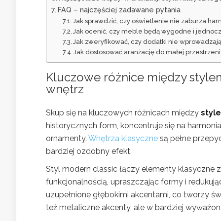
FAQ – najczęściej zadawane pytania
Jak sprawdzić, czy oświetlenie nie zaburza har
Jak ocenić, czy meble będą wygodne i jednoc
Jak zweryfikować, czy dodatki nie wprowadzają
Jak dostosować aranżację do małej przestrzen
Kluczowe różnice między stylem
wnętrz
Skup się na kluczowych różnicach między
styl
historycznych form, koncentruje się na harmonia
ornamenty.
Wnętrza klasyczne
są pełne przepych
bardziej ozdobny efekt.
Styl modern classic łączy elementy klasyczne 
funkcjonalnością, upraszczając formy i redukują
uzupełnione głębokimi akcentami, co tworzy świe
też metaliczne akcenty, ale w bardziej wyważon