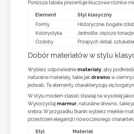
Poniższa tabela prezentuje kluczowe różnice mi
Element
Styl klasyczny
Formy
Historyczne, bogate zdob
Kolorystyka
Jednolite, cięższe tonacje
Ozdoby
Przepych detali, sztukater
Dobór materiałów w stylu klasy
Wybierz odpowiednie
materiały
, aby podkreśli
naturalne materiały, takie jak
drewno
w ciemnych
jedwab. Te elementy charakteryzują się bogaty
W stylu modern classic stawiaj na wysokiej jako
Wykorzystaj
marmur
, naturalne drewno, takie
srebra. W przypadku tkanin wybierz miękkie mate
przestrzeni elegancji i nowoczesnego charakteru
Styl
Materiał