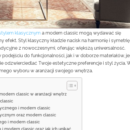
stylem klasycznym
a modern classic mogą wydawać się
efekt. Styl klasyczny kładzie nacisk na harmonię i symetrię
dycyjne z nowoczesnymi, oferując większą uniwersalność.
odejściu do funkcjonalności, jak i w doborze materiałów, je
e odzwierciedlać Twoje estetyczne preferencje i styl życia. 
mego wyboru w aranżacji swojego wnętrza.
odern classic w aranżacji wnętrz
classic
sycznego i modern classic
lasycznym oraz modern classic
ego i modern classic
i modern classic oraz jak ich unikać