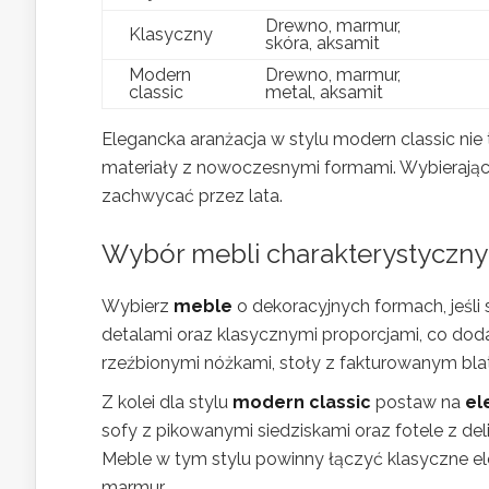
Drewno, marmur,
Klasyczny
skóra, aksamit
Modern
Drewno, marmur,
classic
metal, aksamit
Elegancka aranżacja w stylu modern classic nie t
materiały z nowoczesnymi formami. Wybierając 
zachwycać przez lata.
Wybór mebli charakterystyczny
Wybierz
meble
o dekoracyjnych formach, jeśli 
detalami oraz klasycznymi proporcjami, co dod
rzeźbionymi nóżkami, stoły z fakturowanym bla
Z kolei dla stylu
modern classic
postaw na
el
sofy z pikowanymi siedziskami oraz fotele z de
Meble w tym stylu powinny łączyć klasyczne el
marmur.