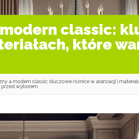
a modern classic: k
teriałach, które wa
zny a modern classic: kluczowe różnice w aranżacji i materiał
ć przed wyborem