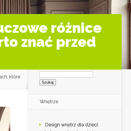
luczowe różnice
rto znać przed
Szukaj:
ach, które
Wnętrze
Design wnętrz dla dzieci: