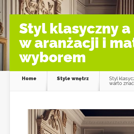
Styl klasyczny 
w aranżacji i ma
wyborem
Home
Style wnętrz
Styl klasyc
warto zna