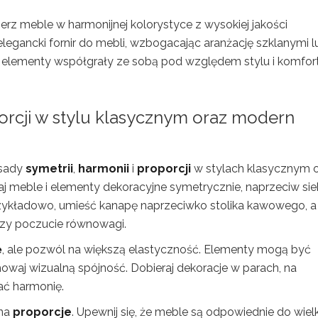
rz meble w harmonijnej kolorystyce z wysokiej jakości
legancki fornir do mebli, wzbogacając aranżację szklanymi l
elementy współgrały ze sobą pod względem stylu i komfort
porcji w stylu klasycznym oraz modern
asady
symetrii
,
harmonii
i
proporcji
w stylach klasycznym 
j meble i elementy dekoracyjne symetrycznie, naprzeciw sie
. Przykładowo, umieść kanapę naprzeciwko stolika kawowego, a
szy poczucie równowagi.
ę
, ale pozwól na większą elastyczność. Elementy mogą być
owaj wizualną spójność. Dobieraj dekoracje w parach, na
ać harmonię.
 na
proporcje
. Upewnij się, że meble są odpowiednie do wiel