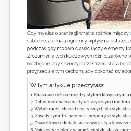
Gdy myślisz o aranżacji wnętrz, różnice między
subtelne, ale mają ogromny wpływ na ostateczny 
podczas gdy modern classic łączy elementy tra
Zrozumienie tych kluczowych różnic, zarówno w p
niezbędne, aby stworzyć przestrzeń, która będzi
przyjrzeć się tym cechom, aby dokonać świado
W tym artykule przeczytasz
Kluczowe różnice między stylem klasycznym a m
Dobór materiałów w stylu klasycznym i modern 
Wybór mebli charakterystycznych dla stylu kla
Zasady symetrii, harmonii i proporcji w stylu k
Oświetlenie i dodatki w aranżacji stylu klasyczn
Najczęstsze błędy w aranżacji stylu klasycznego 