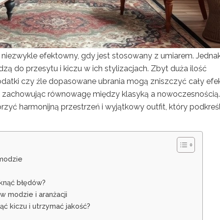
 i niezwykle efektowny, gdy jest stosowany z umiarem. Jedna
ą do przesytu i kiczu w ich stylizacjach. Zbyt duża ilość
datki czy źle dopasowane ubrania mogą zniszczyć cały efek
gą, zachowując równowagę między klasyką a nowoczesnością.
ć harmonijną przestrzeń i wyjątkowy outfit, który podkreśl
 modzie
niknąć błędów?
 modzie i aranżacji
ąć kiczu i utrzymać jakość?