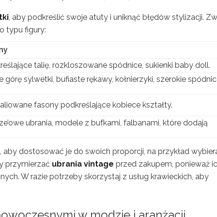
tki
, aby podkreślić swoje atuty i uniknąć błędów stylizacji. Z
o typu figury:
ny
kreślające talię, rozkloszowane spódnice, sukienki baby doll.
 górę sylwetki, bufiaste rękawy, kołnierzyki, szerokie spódni
aliowane fasony podkreślające kobiece kształty.
ize’owe ubrania, modele z bufkami, falbanami, które dodają
, aby dostosować je do swoich proporcji, na przykład wybier
by przymierzać
ubrania vintage
przed zakupem, ponieważ i
nych. W razie potrzeby skorzystaj z usług krawieckich, aby
nowoczesnymi w modzie i aranżacji