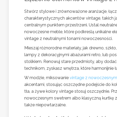
Stwórz stylowe i zrównoważone aranżacje, łącz
charakterystycznych akcentów vintage, takich j
centralnym punktem przestrzeni. Ustal neutralne
nowoczesne meble, które podkreślą unikalne el
vintage z neutralnymi tonami nowoczesności.
Mieszaj różnorodne materiały, jak drewno, szkł
lampy z dekoracyjnymi abażurami retro, lub p
stolikiem. Renowuj stare przedmioty, aby dodać
technikom, zyskasz wnętrza, które harmonijnie ł
W modzie, miksowanie
vintage z nowoczesny
akcentami, stosując oszczędne podejście do kol
tła, a żywe kolory vintage stosuj oszczędnie.
nowoczesnym swetrem albo klasyczną kurtkę z pr
także niepowtarzalne.