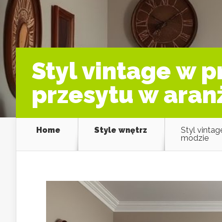
Styl vintage w p
przesytu w aran
Home
Style wnętrz
Styl vintag
modzie