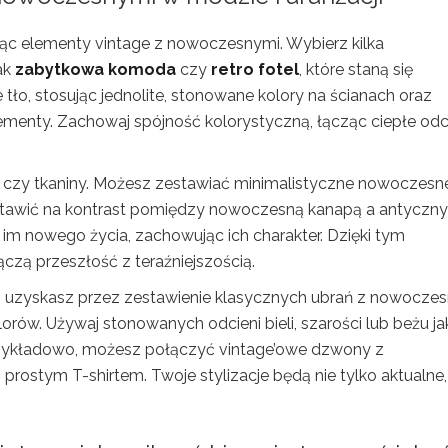
ąc elementy vintage z nowoczesnymi. Wybierz kilka
ak
zabytkowa komoda
czy
retro fotel
, które staną się
 tło, stosując jednolite, stonowane kolory na ścianach oraz
ementy. Zachowaj spójność kolorystyczną, łącząc ciepłe odc
o, czy tkaniny. Możesz zestawiać minimalistyczne nowoczesn
ostawić na kontrast pomiędzy nowoczesną kanapą a antyczn
 im nowego życia, zachowując ich charakter. Dzięki tym
ączą przeszłość z teraźniejszością.
m
uzyskasz przez zestawienie klasycznych ubrań z nowocze
orów. Używaj stonowanych odcieni bieli, szarości lub beżu ja
 Przykładowo, możesz połączyć vintage’owe dzwony z
ostym T-shirtem. Twoje stylizacje będą nie tylko aktualne,