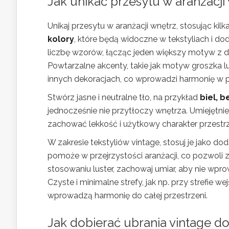
Jak unikać przesytu w aranżacji
Unikaj przesytu w aranżacji wnętrz, stosując k
kolory
, które będą widoczne w tekstyliach i do
liczbę wzorów, łącząc jeden większy motyw z 
Powtarzalne akcenty, takie jak motyw groszka l
innych dekoracjach, co wprowadzi harmonię w p
Stwórz jasne i neutralne tło, na przykład
biel, 
jednocześnie nie przytłoczy wnętrza. Umiejętni
zachować lekkość i użytkowy charakter przestr
W zakresie tekstyliów vintage, stosuj je jako doda
pomoże w przejrzystości aranżacji, co pozwoli
stosowaniu luster, zachowaj umiar, aby nie wpro
Czyste i minimalne strefy, jak np. przy strefie w
wprowadzą harmonię do całej przestrzeni.
Jak dobierać ubrania vintage d