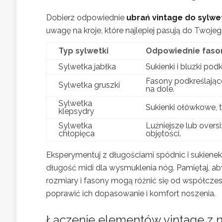
Dobierz odpowiednie
ubrań vintage do sylwe
uwagę na kroje, które najlepiej pasują do Twojeg
Typ sylwetki
Odpowiednie faso
Sylwetka jabłka
Sukienki i bluzki pod
Fasony podkreślające
Sylwetka gruszki
na dole.
Sylwetka
Sukienki ołówkowe, t
klepsydry
Sylwetka
Luźniejsze lub overs
chłopięca
objętości.
Eksperymentuj z długościami spódnic i sukienek
długość midi dla wysmuklenia nóg. Pamiętaj, a
rozmiary i fasony mogą różnić się od współczes
poprawić ich dopasowanie i komfort noszenia.
Łączenie elementów vintage z 