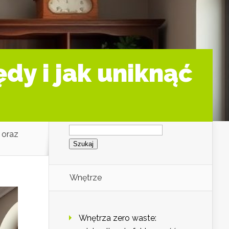
dy i jak uniknąć
Szukaj:
 oraz
Wnętrze
Wnętrza zero waste: