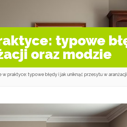
raktyce: typowe błę
żacji oraz modzie
e w praktyce: typowe błędy i jak uniknąć przesytu w aranżacji