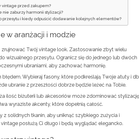
ów vintage przed zakupem?
nie zaburzy harmonii stylizacji?
ę do przesytu i kiedy odpuścić dodawanie kolejnych elementów?
ge
w aranżacji i modzie
ą zrujnować Twój vintage look. Zastosowanie zbyt wielu
 do wizualnego przesytu. Ogranicz się do jednego lub dwóch
oczesnymi ubraniami, aby zachować harmonię.
błędem. Wybieraj fasony, które podkreślają Twoje atuty i db
ażde ubranie z przeszłości dobrze będzie leżeć na Tobie.
uża ilość biżuterii lub akcesoriów może zdominować stylizację
wa wyraziste akcenty, które dopełnią całość.
y z solidnych tkanin, aby uniknąć szybkiego zużycia i
vintage posłużą Ci długo i będą wyglądać elegancko.