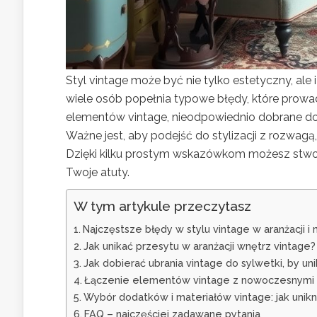
Styl vintage może być nie tylko estetyczny, ale
wiele osób popełnia typowe błędy, które prowadz
elementów vintage, nieodpowiednio dobrane do
Ważne jest, aby podejść do stylizacji z rozwa
Dzięki kilku prostym wskazówkom możesz stworzy
Twoje atuty.
W tym artykule przeczytasz
Najczęstsze błędy w stylu vintage w aranżacji i
Jak unikać przesytu w aranżacji wnętrz vintage?
Jak dobierać ubrania vintage do sylwetki, by u
Łączenie elementów vintage z nowoczesnymi w
Wybór dodatków i materiałów vintage: jak unikn
FAQ – najczęściej zadawane pytania