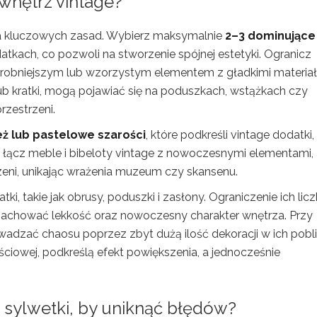
 wnętrz vintage?
ilka kluczowych zasad. Wybierz maksymalnie
2–3 dominujące
datkach, co pozwoli na stworzenie spójnej estetyki. Ogranicz
drobniejszym lub wzorzystym elementem z gładkimi materiał
ub kratki, mogą pojawiać się na poduszkach, wstążkach czy
rzestrzeni.
beż lub pastelowe szarości
, które podkreśli vintage dodatki,
e łącz meble i bibeloty vintage z nowoczesnymi elementami,
zeni, unikając wrażenia muzeum czy skansenu.
tki, takie jak obrusy, poduszki i zasłony. Ograniczenie ich lic
 zachować lekkość oraz nowoczesny charakter wnętrza. Przy
wadzać chaosu poprzez zbyt dużą ilość dekoracji w ich pobli
ejściowej, podkreślą efekt powiększenia, a jednocześnie
o sylwetki, by uniknąć błędów?