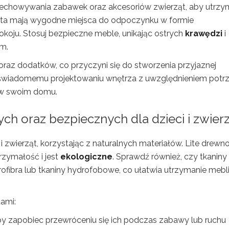
echowywania zabawek oraz akcesoriów zwierząt, aby utrz
rzęta mają wygodne miejsca do odpoczynku w formie
oju. Stosuj bezpieczne meble, unikając ostrych
krawędzi
i
m.
 oraz dodatków, co przyczyni się do stworzenia przyjaznej
 świadomemu projektowaniu wnętrza z uwzględnieniem potr
t w swoim domu.
ch oraz bezpiecznych dla dzieci i zwier
i zwierząt, korzystając z naturalnych materiałów. Lite drewno
rzymałość i jest
ekologiczne
. Sprawdź również, czy tkaniny
rofibra lub tkaniny hydrofobowe, co ułatwia utrzymanie mebl
dami:
aby zapobiec przewróceniu się ich podczas zabawy lub ruchu