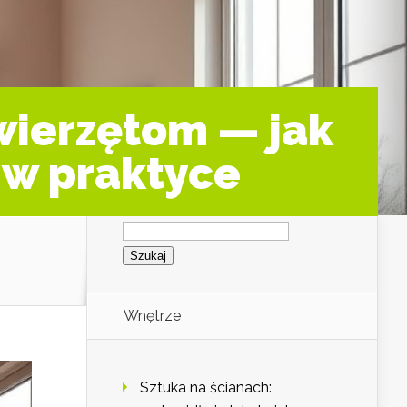
zwierzętom — jak
 w praktyce
Szukaj:
Wnętrze
Sztuka na ścianach: