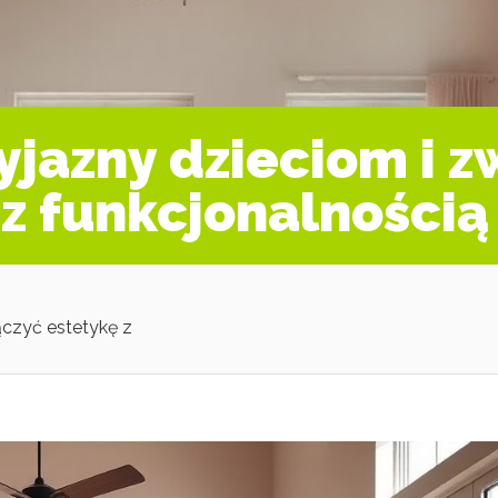
yjazny dzieciom i 
 z funkcjonalnością
ączyć estetykę z