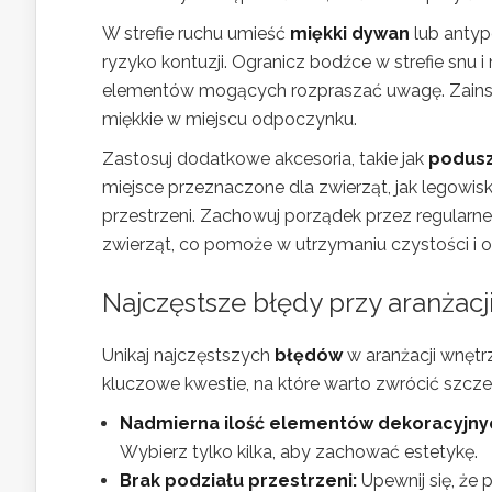
W strefie ruchu umieść
miękki dywan
lub antyp
ryzyko kontuzji. Ogranicz bodźce w strefie snu i
elementów mogących rozpraszać uwagę. Zainstalu
miękkie w miejscu odpoczynku.
Zastosuj dodatkowe akcesoria, takie jak
podusz
miejsce przeznaczone dla zwierząt, jak legowiska
przestrzeni. Zachowuj porządek przez regularn
zwierząt, co pomoże w utrzymaniu czystości i or
Najczęstsze błędy przy aranżacj
Unikaj najczęstszych
błędów
w aranżacji wnętr
kluczowe kwestie, na które warto zwrócić szcz
Nadmierna ilość elementów dekoracyjny
Wybierz tylko kilka, aby zachować estetykę.
Brak podziału przestrzeni:
Upewnij się, że p