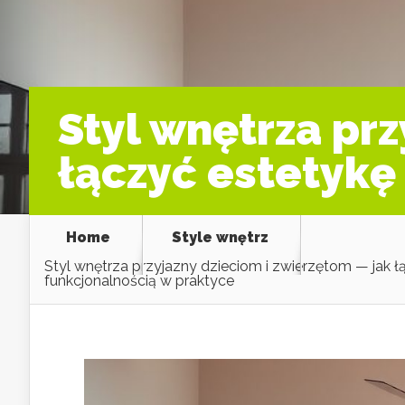
Styl wnętrza prz
łączyć estetykę
Home
Style wnętrz
Styl wnętrza przyjazny dzieciom i zwierzętom — jak ł
funkcjonalnością w praktyce