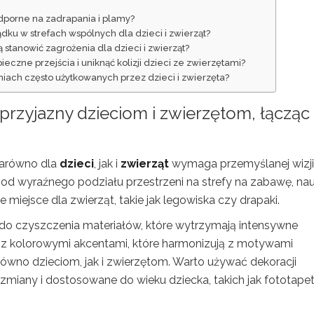
odporne na zadrapania i plamy?
dku w strefach wspólnych dla dzieci i zwierząt?
stanowić zagrożenia dla dzieci i zwierząt?
czne przejścia i uniknąć kolizji dzieci ze zwierzętami?
iach często użytkowanych przez dzieci i zwierzęta?
 przyjazny dzieciom i zwierzętom
, łącząc
zarówno dla
dzieci
, jak i
zwierząt
wymaga przemyślanej wizji
j od wyraźnego podziału przestrzeni na strefy na zabawę, na
miejsce dla zwierząt, takie jak legowiska czy drapaki.
 do czyszczenia materiałów, które wytrzymają intensywne
z kolorowymi akcentami, które harmonizują z motywami
ówno dzieciom, jak i zwierzętom. Warto używać dekoracji
zmiany i dostosowane do wieku dziecka, takich jak fototapet