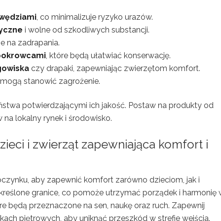
awędziami
, co minimalizuje ryzyko urazów.
syczne
i wolne od szkodliwych substancji.
ne na zadrapania.
pokrowcami
, które będą ułatwiać konserwację.
gowiska
czy drapaki, zapewniając zwierzętom komfort.
e mogą stanowić zagrożenie.
eństwa potwierdzającymi ich jakość. Postaw na produkty od
a lokalny rynek i środowisko.
zieci i zwierząt zapewniająca komfort i
zynku, aby zapewnić komfort zarówno dzieciom, jak i
kreślone granice, co pomoże utrzymać porządek i harmonię
tóre będą przeznaczone na sen, naukę oraz ruch. Zapewnij
ach piętrowych, aby uniknąć przeszkód w strefie wejścia.