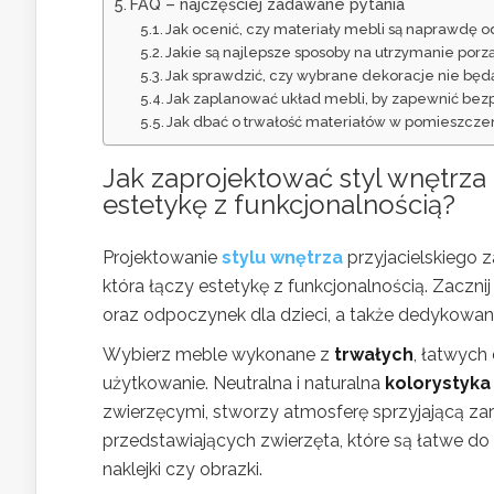
FAQ – najczęściej zadawane pytania
Jak ocenić, czy materiały mebli są naprawdę 
Jakie są najlepsze sposoby na utrzymanie porzą
Jak sprawdzić, czy wybrane dekoracje nie będą 
Jak zaplanować układ mebli, by zapewnić bezpie
Jak dbać o trwałość materiałów w pomieszczen
Jak zaprojektować
styl wnętrza
estetykę z funkcjonalnością?
Projektowanie
stylu wnętrza
przyjacielskiego 
która łączy estetykę z funkcjonalnością. Zaczni
oraz odpoczynek dla dzieci, a także dedykowane 
Wybierz meble wykonane z
trwałych
, łatwych
użytkowanie. Neutralna i naturalna
kolorystyka
zwierzęcymi, stworzy atmosferę sprzyjającą zar
przedstawiających zwierzęta, które są łatwe do 
naklejki czy obrazki.