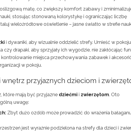
oślizgową matę, co zwiększy komfort zabawy i zminimalizuj
 nauki, stosując stonowaną kolorystykę i ograniczając liczbę
j wieloźródłowe oświetlenie – jasne światło w strefie nauki
ki
i dywaniki, aby wizualnie oddzielić strefy. Umieść w pokoju
 czy drapaki, aby sprzyjały ich wygodzie, nie zakłócając funk
e kontrolowanie miejsca przechowywania zabawek i akcesor
ganizacji w pokoju.
i wnętrz przyjaznych dzieciom i zwierzę
z, które mają być przyjazne
dziećmi
i
zwierzętom
. Oto
ególną uwagę:
ch:
Zbyt dużo ozdób może prowadzić do wrażenia bałaganu
rzestrzeń jest wyraźnie podzielona na strefy dla dzieci i zwier