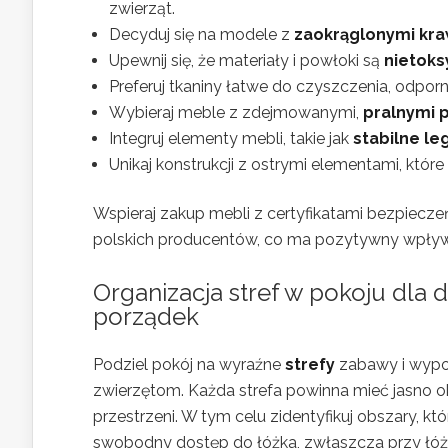
zwierząt.
Decyduj się na modele z
zaokrąglonymi kr
Upewnij się, że materiały i powłoki są
nietok
Preferuj tkaniny łatwe do czyszczenia, odpor
Wybieraj meble z zdejmowanymi,
pralnymi 
Integruj elementy mebli, takie jak
stabilne le
Unikaj konstrukcji z ostrymi elementami, któr
Wspieraj zakup mebli z certyfikatami bezpiecz
polskich producentów, co ma pozytywny wpływ n
Organizacja stref w pokoju dla d
porządek
Podziel pokój na wyraźne
strefy
zabawy i wypoc
zwierzętom. Każda strefa powinna mieć jasno o
przestrzeni. W tym celu zidentyfikuj obszary, k
swobodny dostęp do łóżka, zwłaszcza przy łóżk