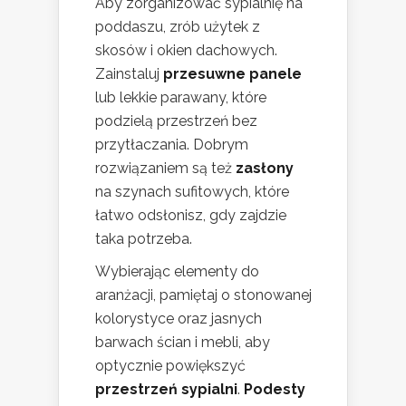
Aby zorganizować sypialnię na
poddaszu, zrób użytek z
skosów i okien dachowych.
Zainstaluj
przesuwne panele
lub lekkie parawany, które
podzielą przestrzeń bez
przytłaczania. Dobrym
rozwiązaniem są też
zasłony
na szynach sufitowych, które
łatwo odsłonisz, gdy zajdzie
taka potrzeba.
Wybierając elementy do
aranżacji, pamiętaj o stonowanej
kolorystyce oraz jasnych
barwach ścian i mebli, aby
optycznie powiększyć
przestrzeń sypialni
.
Podesty