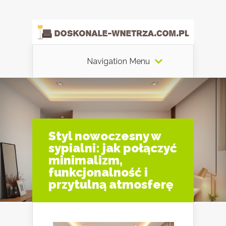
Navigation Menu
Styl nowoczesny w
sypialni: jak połączyć
minimalizm,
funkcjonalność i
przytulną atmosferę