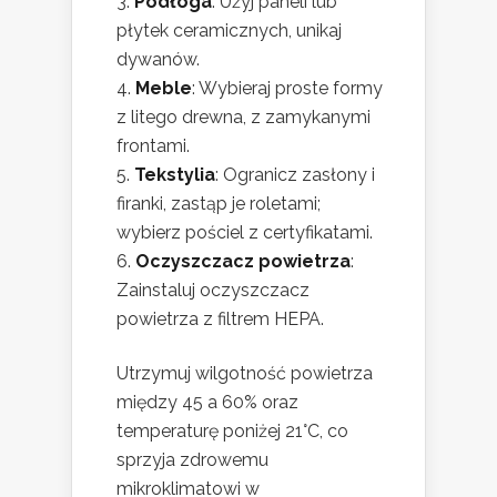
Podłoga
: Użyj paneli lub
płytek ceramicznych, unikaj
dywanów.
Meble
: Wybieraj proste formy
z litego drewna, z zamykanymi
frontami.
Tekstylia
: Ogranicz zasłony i
firanki, zastąp je roletami;
wybierz pościel z certyfikatami.
Oczyszczacz powietrza
:
Zainstaluj oczyszczacz
powietrza z filtrem HEPA.
Utrzymuj wilgotność powietrza
między 45 a 60% oraz
temperaturę poniżej 21°C, co
sprzyja zdrowemu
mikroklimatowi w