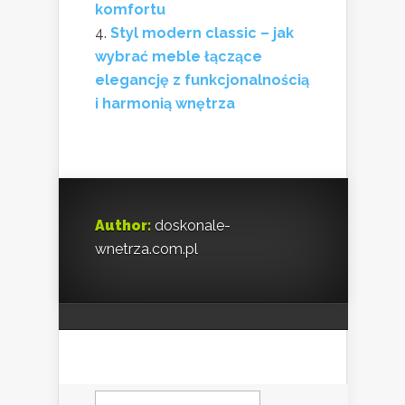
komfortu
Styl modern classic – jak
wybrać meble łączące
elegancję z funkcjonalnością
i harmonią wnętrza
Author:
doskonale-
wnetrza.com.pl
Szukaj: