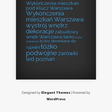
Wykończenia mieszkań
pod klucz Warszawa
Wykończenia
mieszkań Warszawa
wystrój wnętrz
dekoracje
zabudowy
wnęk Warszawa tanio
łóżka
łóżko drewniane do
metalowe
łóżko
sypialni
podwójne
żarówki
led poznań
Designed by
Elegant Themes
| Powered by
WordPress