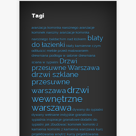
Tagi
aranżacja kominka narożnego
aranżacje
kominek narożny
aranżacje kominka
blaty
narożnego
baldachim nad łóżkiem
do łazienki
blaty kamienne
czym
odtłuścić meble przed malowaniem
drewniana podłoga w salonie
drewniana
Drzwi
ściana w sypialni
przesuwne Warszawa
drzwi szklane
przesuwne
drzwi
warszawa
wewnętrzne
warszawa
dywany do sypialni
dywany wełniane indyjskie
granatowa
sypialnia inspiracje
granatowe dodatki do
sypialni
jak zbudować kominek
kominki z
kamienia
kominki z kamienia warszawa
kurs
projektowania wnętrz
kursy projektowania