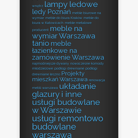
lampy ledowe
wnętrz
ledy Poznań
meble biurowe na
wymiar
meble do biura Kraków
meble do
biura w Katowicach
meble metalowe
meble na
producent
wymiar Warszawa
tanio
meble
łazienkowe na
zamówienie Warszawa
najmodniejsze dywany
nowoczesne komody
młodzieżowe
podłogi drewniane
podłogi
Projekty
drewniane leszno
mieszkań Warszawa
renowacja
układanie
mebli warszawa
glazury i inne
usługi budowlane
w Warszawie
usługi remontowo
budowlane
warszawa