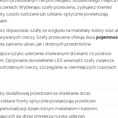
drzwiom przesuwanym nie potrzebujesz dodatkowego miejsca 
zczeniach. Wybierając szafę przesuwną, zyskujesz również
y, często lustrzane lub szklane, optycznie powiększają
lni.
żesz dopasować szafę ze względu na materiały, kolory oraz u
howywanych rzeczy. Szafy przesuwne oferują dużą
pojemnoś
nia zarówno ubrań, jak i drobnych przedmiotów.
jsza ryzyko uderzenia otwieranymi drzwiami, co podnosi
i. Opcjonalne doświetlenie LED wewnątrz szafy zwiększa
potrzebnych rzeczy, szczególnie w ciemniejszych częściach
by dodatkowej przestrzeni na otwieranie drzwi.
 szklane fronty optycznie powiększają przestrzeń.
personalizacji dzięki różnym materiałom i kolorom.
ających się drzwi zmniejsza ryzyko uderzeń.