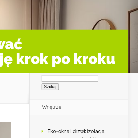
ować
ję krok po kroku
Szukaj:
Wnętrze
Eko-okna i drzwi: izolacja,