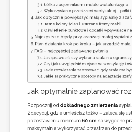
Łóżka z pojemnikiem i meble wielofunkcyjne
Wykorzystanie przestrzeni wertykalnej – półk
Jak optycznie powiększyć małą sypialnię z szaf
Jasne kolory ścian i lustrzane fronty mebli
Oświetlenie punktowe i dodatki wpływające na
Najczęstsze błędy przy aranżacji małej sypialni 
Plan działania krok po kroku – jak urządzić małą 
FAQ – najczęściej zadawane pytania
Jak sprawdzić, czy wybrana szafa nie ograniczy 
Czy i jak uwzględnić miejsce na wentylację i o
Jakie rozwiązania zastosować, gdy szafa ma b
Jakie są praktyczne sposoby na adaptację szaf
Jak optymalnie zaplanować rozm
Rozpocznij od
dokładnego zmierzenia
sypial
Zdecyduj, gdzie umieścisz łóżko – zaleca się u
pozostawieniu minimum
60 cm
na wygodne prze
maksymalnie wykorzystać przestrzeń do przech