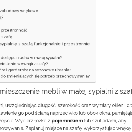
i i zabudowy wnękowe
ą?
 przestronność
z szafą
sypialnię z szafą funkcjonalnie i przestronnie
dostępu i ruchu w małej sypialni?
świetlenie wewnątrz szafy?
yć też garderobą na sezonowe ubrania?
y do zmieniających się potrzeb przechowywania?
ieszczenie mebli w małej sypialni z sza
ni, uwzględniając długość, szerokość oraz wymiary okien i dr
stawienie go pod ścianą naprzeciwko lub obok okna, pamiętaj
jście. Wybierz łóżko z
pojemnikiem
lub szufladami, aby
owywania. Zaplanuj miejsce na szafę, wykorzystując wnękę 