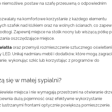
 to niemożliwe, postaw na szafę przesuwną o odpowiednim
ozwalały na komfortowe korzystanie z każdego elementu
ch szafek nad łóżkiem oraz na wolnych ścianach, co zapew
ogi. Zapewnij miejsce na stolik nocny lub wiszącą półkę 
ązania oszczędzające miejsce.
wiatła
oraz przemyśl rozmieszczenie sztucznego oświetleni
y LED. Unikaj nadmiaru mebli i dodatków, które mogą zagrac
lanie, wykonując szkic lub korzystając z programów do
ą się w małej sypialni?
iewiele miejsca i nie wymagają przestrzeni na otwieranie drzw
 zapewnia dużą pojemność oraz efektywne wykorzystanie
 z lustrzanymi frontami optycznie powiększą pomieszczenie.