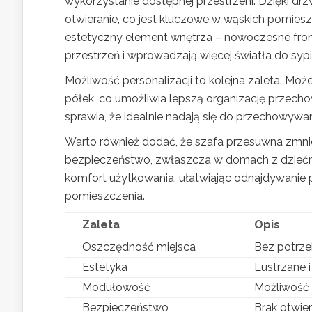
wykorzystanie dostępnej przestrzeni. Dzięki 
otwieranie, co jest kluczowe w wąskich pomies
estetyczny element wnętrza – nowoczesne front
przestrzeń i wprowadzają więcej światła do sypia
Możliwość personalizacji to kolejna zaleta. Mo
półek, co umożliwia lepszą organizację przec
sprawia, że idealnie nadają się do przechowywa
Warto również dodać, że szafa przesuwna zmnie
bezpieczeństwo, zwłaszcza w domach z dziećm
komfort użytkowania, ułatwiając odnajdywanie 
pomieszczenia.
Zaleta
Opis
Oszczędność miejsca
Bez potrze
Estetyka
Lustrzane i
Modułowość
Możliwość 
Bezpieczeństwo
Brak otwier