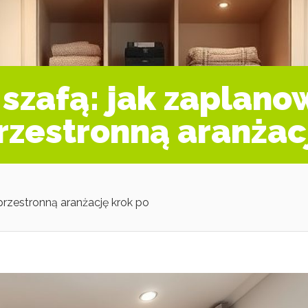
 szafą: jak zaplan
przestronną aranżac
 przestronną aranżację krok po