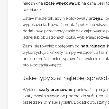
narożnik na
szafę wnękową
lub narożną. Jeśli
rozmiarze.
Ustaw meble tak, aby nie blokowały
przejść
i p
wyposażenia. Rozważ montaż półek lub wiszący
dodatkowe przechowywanie bez zajmowania podł
jednej lub obu stronach łóżka, wybierając rozwi
Zajmij się również dostępem do
naturalnego ś
wykorzystując kinkiety, lampy wiszące lub taśm
przestrzeń. Na koniec, sprawdź ustawienie na p
projektowania wnętrz.
Jakie typy szaf najlepiej sprawdz
Wybierz
szafy przesuwne
, ponieważ zajmują n
szafy często sięgają od podłogi do sufitu, co
przestrzeni w małej sypialni. Dodatkowo, szafy