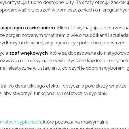
 wykorzystują trudno dostępne kąty. Te szafy oferują zaskaku
spodarować przestrzeń w pomieszczeniach o nieregularnyc
klasycznym otwieraniem
. Mimo że wymagają przestrzeni n
obrze zorganizowanym wnętrzem z wieloma półkami i szuflada
ydłowymi drzwiami, aby ograniczyć potrzebną przestrzeń.
życie
szaf wnękowych
, które są dopasowane do nietypowy
i pozwalają na maksymalne wykorzystanie każdego centymet
lne i elastyczne w ustawieniu, co czyni je dobrym wyborem, 
ra, co doda lekkiego efektu i optycznie powiększy wnętrze.
 aby stworzyć funkcjonalną i estetyczną sypialnię.
małych sypialniach
, które pozwala na maksymalne